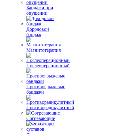
Бандажи при
опущении
Дородовой
бандаж
Магнитотерапия
Послеоперационный
Противогрыжевые
бандажи
Противорадикулитный
Согревающие