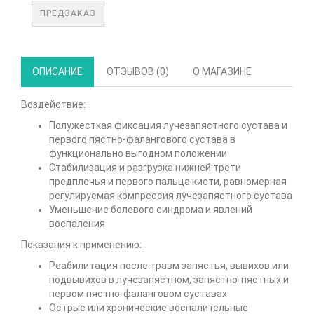
ПРЕДЗАКАЗ
ОПИСАНИЕ
ОТЗЫВОВ (0)
О МАГАЗИНЕ
Воздействие:
Полужесткая фиксация лучезапястного сустава и
первого пястно-фалангового сустава в
функционально выгодном положении
Стабилизация и разгрузка нижней трети
предплечья и первого пальца кисти, равномерная
регулируемая компрессия лучезапястного сустава
Уменьшение болевого синдрома и явлений
воспаления
Показания к применению:
Реабилитация после травм запястья, вывихов или
подвывихов в лучезапястном, запястно-пястных и
первом пястно-фаланговом суставах
Острые или хронические воспалительные