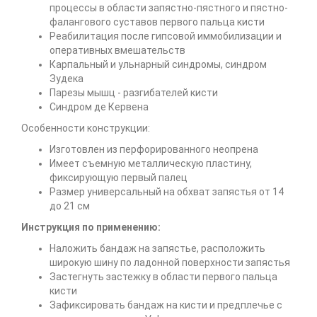
процессы в области запястно-пястного и пястно-
фалангового суставов первого пальца кисти
Реабилитация после гипсовой иммобилизации и
оперативных вмешательств
Карпальный и ульнарный синдромы, синдром
Зудека
Парезы мышц - разгибателей кисти
Синдром де Кервена
Особенности конструкции:
Изготовлен из перфорированного неопрена
Имеет съемную металлическую пластину,
фиксирующую первый палец
Размер универсальный на обхват запястья от 14
до 21 см
Инструкция по применению:
Наложить бандаж на запястье, расположить
широкую шину по ладонной поверхности запястья
Застегнуть застежку в области первого пальца
кисти
Зафиксировать бандаж на кисти и предплечье с