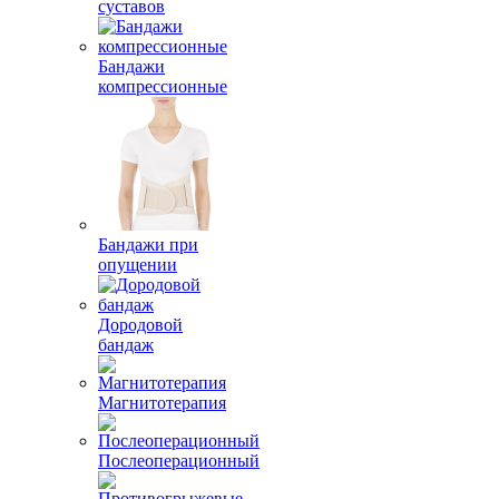
суставов
Бандажи
компрессионные
Бандажи при
опущении
Дородовой
бандаж
Магнитотерапия
Послеоперационный