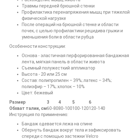
Травмы передней брюшной стенки
Профилактика перенапряжения мышц при тяжелой
физической нагрузке
После операций на брюшной стенке и области
почек, с целью профилактики рецидива грыжи и
уменьшения боли в области рубца
Особенности конструкции:
Основа - эластичная перфорированная бандажная
лента, мягкая панель в области живота
Съемный полужесткий аппликатор
Высота - 20 или 25 см
Состав: полипропилен – 39%; латекс – 34%;
полиэфир – 17%; хлопок – 10%
Цвет: бежевый
Размер
3
4
5
6
Обхват талии, см
60-80
80-100
100-120
120-140
Инструкция по приминению:
Бандаж одевается лежа на спине
Обернуть бандаж вокруг тела и зафиксировать
спереди с помощью застежки Velcro