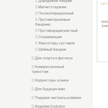
Дородовой бандаж
Магнитотерапия
Послеоперационный
Противогрыжевые
плю
бандажи
уни
Противорадикулитный
Согревающие
Фиксаторы суставов
Шейный бандаж
Для спорта и фитнеса
Компрессионный
трикотаж
Корректоры осанки
Для будущих мам
Подушки ,матрасы,коврики
Изделия Evolution