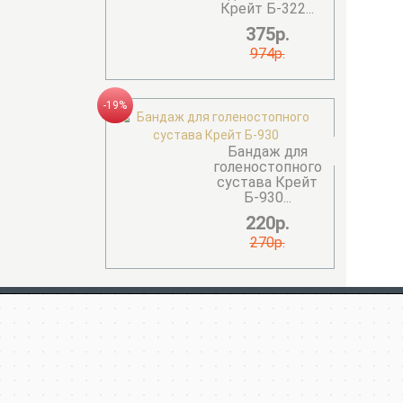
Крейт Б-322...
375р.
974р.
-19%
Бандаж для
голеностопного
сустава Крейт
Б-930...
220р.
270р.