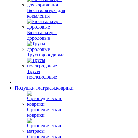
Бюстгальтеры для
кормления
Бюстгальтеры
дородовые
Трусы дородовые
Трусы
послеродовые
Подушки ,матрасы,коврики
Ортопедические
коврики
Ортопедические