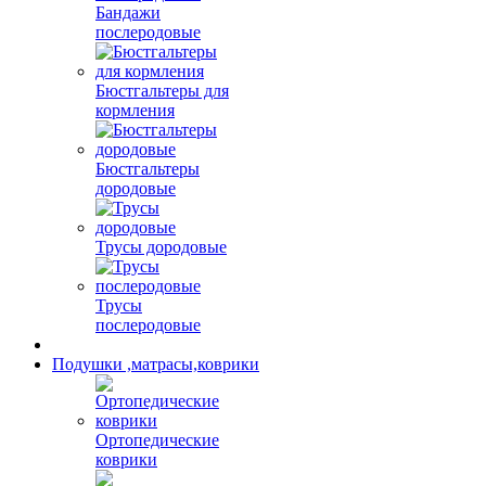
Бандажи
послеродовые
Бюстгальтеры для
кормления
Бюстгальтеры
дородовые
Трусы дородовые
Трусы
послеродовые
Подушки ,матрасы,коврики
Ортопедические
коврики