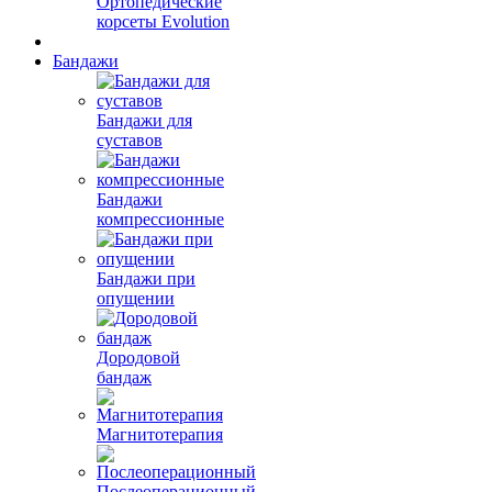
Ортопедические
корсеты Evolution
Бандажи
Бандажи для
суставов
Бандажи
компрессионные
Бандажи при
опущении
Дородовой
бандаж
Магнитотерапия
Послеоперационный