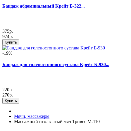
Бандаж абдоминальный Крейт Б-322...
375р.
974р.
Купить
-19%
Бандаж для голеностопного сустава Крейт Б-930...
220р.
270р.
Купить
Мячи, массажеры
Массажный игольчатый мяч Тривес М-110