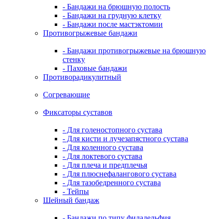
- Бандажи на брюшную полость
- Бандажи на грудную клетку
- Бандажи после мастэктомии
Противогрыжевые бандажи
- Бандажи противогрыжевые на брюшную
стенку
- Паховые бандажи
Противорадикулитный
Согревающие
Фиксаторы суставов
- Для голеностопного сустава
- Для кисти и лучезапястного сустава
- Для коленного сустава
- Для локтевого сустава
- Для плеча и предплечья
- Для плюснефалангового сустава
- Для тазобедренного сустава
- Тейпы
Шейный бандаж
- Бандажи по типу филадельфия